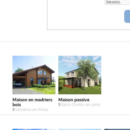
Artigues-près Bordeaux. Tél. 05.47.74.51.01 
Maison en madriers
Maison passive
bois
Saint-Christo-en-Jarez
Verrières-en-Forez