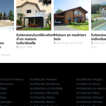
Extension/surélévation
Maison en madriers
Extensio
d'un maison
bois
individue
ion
individuelle
Verrières-en-Forez
Séauve-
(La)
n
Lyon VIIIe
u-Monts-
-Aix-En-Provence
Architectes-Amiens
Architectes-Angers
-Besancon
Architectes-Bordeaux
Architectes-Brest
-Dijon
Architectes-La-Rochelle
Architectes-Le-Havre
-Lyon
Architectes-Marseille
Architectes-Metz
-Nice
Architectes-Nimes
Architectes-Orleans
-Quimper
Architectes-Reims
Architectes-Rennes