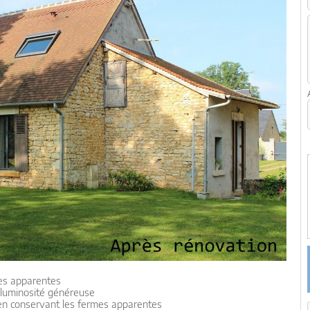
res apparentes
 luminosité généreuse
en conservant les fermes apparentes