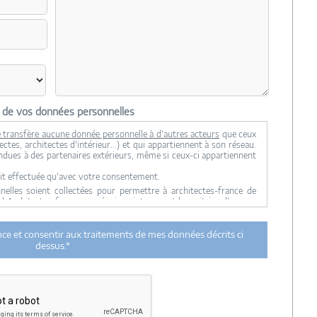
n de vos données personnelles
 transfère aucune donnée personnelle à d'autres acteurs
que ceux
ctes, architectes d'intérieur...) et qui appartiennent à son réseau.
ndues à des partenaires extérieurs, même si ceux-ci appartiennent
it effectuée qu'avec votre consentement.
lles soient collectées pour permettre à architectes-france de
ul Architectes-france, ses équipes internes et la maitrise d'oeuvre
 transmission de données à des tiers à l'exclusion de ceux décrits
ance et consentir aux traitements de mes données décrits ci
ent utilisées par Architectes-france.com et les architectes de
dessus.*
n et du suivi de mon projet.
urée de 18 mois courant à partir des derniers contacts effectifs
ectes-france et un membre de la maitrise d'oeuvre en rapport avec
itectes-france.
ertés »
, vous pouvez exercer votre droit d'accès aux données vous
nt : Architectes-france, 23 avenue du Mirail - parc du Mirail - 33370