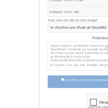
Avez-vous une idée de votre budget :
Protectio
Depuis toujours, architectes-france.com
ne
directement concernés par le projet (archite
Nos listes ne sont jamais transmises ou ve
au domaine de la construction.
Toute modification dans ce domaine ne sera
Je consens à ce que mes données personne
transférer votre projet aux architectes. Se
concernée par le projet y ont accès. Aucune
ci dessus n'est réalisée.
Je certifie avoir pris connaiss
Mes données téléphoniques seront uniquem
notre réseau dans le cadre de la qualificatio
Les données sont conservées pendant une d
entre architectes-france et vous ou archit
ce projet et qui serait en relation avec arch
Conformément à la
loi « informatique et lib
concernant et les faire rectifier en contacta