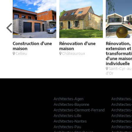
Construction d'une
Rénovation d'une
Rénovation,
maison
maison
extension et
Cellieu
Châteauroux
transformat
d'une maiso
individuelle
Saint-Cyr-a
d'Or
Architectes-Agen
Architectes
Architectes-Bayonne
Architectes
Architectes-Clermont-Ferrand
Architectes
Architectes-Lille
Architectes
Architectes-Nantes
Architectes
Architectes-Pau
Architectes