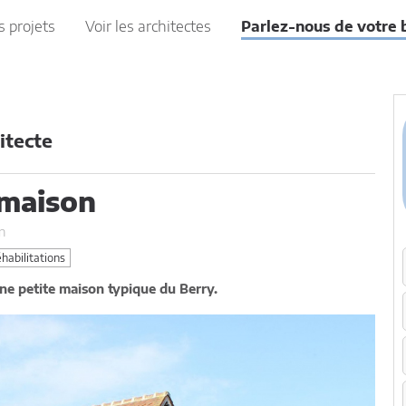
s projets
Voir les architectes
Parlez-nous de votre 
itecte
 maison
n
abilitations
’une petite maison typique du Berry.