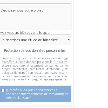
Avez-vous une idée de votre budget :
Protection de vos données personnelles
Depuis toujours, architectes-france.com
ne
transfère aucune donnée personnelle à d'autres
acteurs
que ceux directement concernés par le
projet (architectes, architectes d'intérieur...) et
qui appartiennent à son réseau. Nos listes ne sont
jamais transmises ou vendues à des partenaires
extérieurs, même si ceux-ci appartiennent au
domaine de la construction.
Toute modification dans ce domaine ne serait
Je certifie avoir pris connaissance et
effectuée qu'avec votre consentement.
consentir aux traitements de mes données
Je consens à ce que mes données personnelles
décrits ci dessus.*
soient collectées pour permettre à architectes-
france de transférer votre projet aux architectes.
Seul Architectes-france, ses équipes internes et la