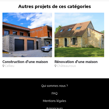
Autres projets de ces catégories
Construction d'une maison
Rénovation d'une maison
R
Cellieu
Châteauroux
t
i
Qui sommes nous ?
FAQ
Mentions légales
Annonceurs