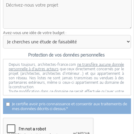
Avez-vous une idée de votre budget :
Protection de vos données personnelles
Depuis toujours, architectes-france.com
ne transfère aucune donnée
personnelle à d'autres acteurs
que ceux directement concernés par le
projet (architectes, architectes d'intérieur...) et qui appartiennent à
son réseau. Nos listes ne sont jamais transmises ou vendues à des
partenaires extérieurs, même si ceux-ci appartiennent au domaine de
la construction.
Toute modification dans ce domaine ne serait effectuée qu'avec votre
consentement.
Je consens à ce que mes données personnelles soient collectées pour
Je certifie avoir pris connaissance et consentir aux traitements de
permettre à architectes-france de transférer votre projet aux
mes données décrits ci dessus.*
architectes. Seul Architectes-france, ses équipes internes et la
maitrise d'oeuvre concernée par le projet y ont accès. Aucune
transmission de données à des tiers à l'exclusion de ceux décrits ci
dessus n'est réalisée.
Mes données téléphoniques seront uniquement utilisées par