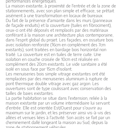
performances énergétiques.
La maison existante, à proximité de l'entrée et de la zone de
stationnements, avec son plan simple et efficace, se prêtait
aisément à une transformation en locaux de bureaux.
Du fait de la présence d'amiante dans les murs (panneaux
de façade enduits) et la couverture (tuiles en fibrociment),
ceux-ci ont été déposés et remplacés par des matériaux
conférant à la maison une architecture plus contemporaine,
dans l'esprit global du projet. Les façades, en ossature bois
avec isolation renforcée (16cm en complément des 7cm
existants), sont traitées en bardage bois horizontal non
traité. La couverture est en tuiles de terre cuite. Une
isolation en couche croisée de 10cm est réalisée en
complément des 20cm existants. Le vide sanitaire a été
isolé en sous face par 15cm d'isolant.
Les menuiseries bois simple vitrage existantes ont été
remplacées par des menuiseries aluminium à rupture de
pont thermique double vitrage avec gaz argon. Les
ouvertures sont de type coulissant avec conservation des
tailles de baies existantes.
La partie habitation se situe dans l'extension, reliée à la
maison existante par un volume intermédiaire lui servant
d'entrée. Elle est orientée Est/Ouest pour s'ouvrir au
maximum sur le jardin, et les préserver ainsi vis-à-vis des
allées et venues liées à l'activité. Son accès se fait par un
cheminement dallé longeant la maison au Sud, depuis la
zone de stationnement véhicules.