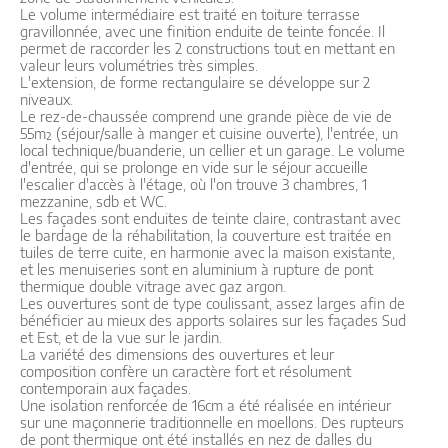
Le volume intermédiaire est traité en toiture terrasse
gravillonnée, avec une finition enduite de teinte foncée. Il
permet de raccorder les 2 constructions tout en mettant en
valeur leurs volumétries très simples.
L'extension, de forme rectangulaire se développe sur 2
niveaux.
Le rez-de-chaussée comprend une grande pièce de vie de
55m² (séjour/salle à manger et cuisine ouverte), l'entrée, un
local technique/buanderie, un cellier et un garage. Le volume
d'entrée, qui se prolonge en vide sur le séjour accueille
l'escalier d'accès à l'étage, où l'on trouve 3 chambres, 1
mezzanine, sdb et WC.
Les façades sont enduites de teinte claire, contrastant avec
le bardage de la réhabilitation, la couverture est traitée en
tuiles de terre cuite, en harmonie avec la maison existante,
et les menuiseries sont en aluminium à rupture de pont
thermique double vitrage avec gaz argon.
Les ouvertures sont de type coulissant, assez larges afin de
bénéficier au mieux des apports solaires sur les façades Sud
et Est, et de la vue sur le jardin.
La variété des dimensions des ouvertures et leur
composition confère un caractère fort et résolument
contemporain aux façades.
Une isolation renforcée de 16cm a été réalisée en intérieur
sur une maçonnerie traditionnelle en moellons. Des rupteurs
de pont thermique ont été installés en nez de dalles du